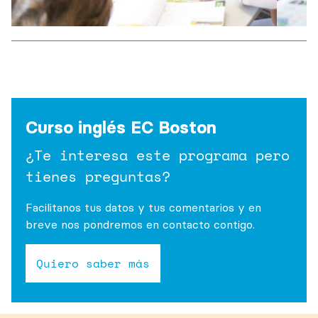
Curso inglés EC Boston
¿Te interesa este programa pero
tienes preguntas?
Facilitanos tus datos y tus comentarios y en
breve nos pondremos en contacto contigo.
Quiero saber más