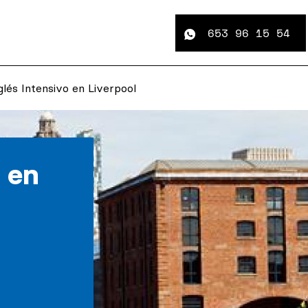
653 96 15 54
glés Intensivo en Liverpool
o en