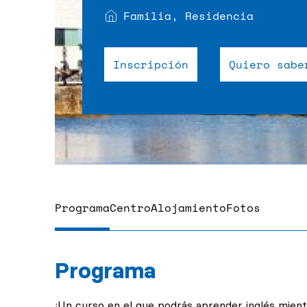
Familia, Residencia
Inscripción
Quiero sabe
Programa
Centro
Alojamiento
Fotos
Programa
¡Un curso en el que podrás aprender inglés mientr