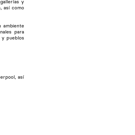
gallerías y
s, así como
n ambiente
nales para
s y pueblos
erpool, así