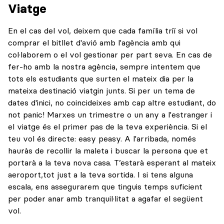
Viatge
En el cas del vol, deixem que cada família triï si vol
comprar el bitllet d'avió amb l'agència amb qui
col·laborem o el vol gestionar per part seva. En cas de
fer-ho amb la nostra agència, sempre intentem que
tots els estudiants que surten el mateix dia per la
mateixa destinació viatgin junts. Si per un tema de
dates d'inici, no coincideixes amb cap altre estudiant, do
not panic! Marxes un trimestre o un any a l'estranger i
el viatge és el primer pas de la teva experiència. Si el
teu vol és directe: easy peasy. A l'arribada, només
hauràs de recollir la maleta i buscar la persona que et
portarà a la teva nova casa. T’estarà esperant al mateix
aeroport,tot just a la teva sortida. I si tens alguna
escala, ens assegurarem que tinguis temps suficient
per poder anar amb tranquil·litat a agafar el següent
vol.