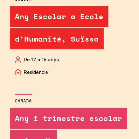
Any Escolar a Ecole
d'Humanité, Suïssa
De 12 a 18 anys
Residència
CANADÀ
Any i trimestre escolar