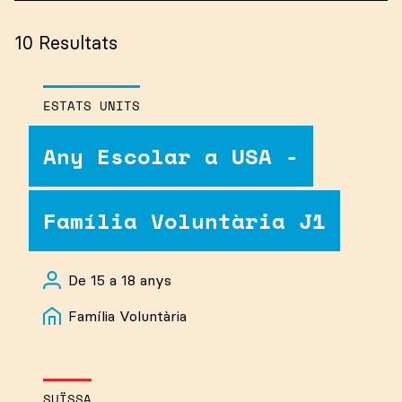
País
10
Resultats
Estats Units
Allotjament
Suïssa
ESTATS UNITS
Canadà
Família Voluntària
Any Escolar a USA -
Especialitat
Regne Unit
Residència
Irlanda
Familia, Residència
Família Voluntària J1
Idioma
Nova Zelanda
Familia
França
Inglés
De 15 a 18 anys
Alemanya
Francés
Família Voluntària
Alemán
SUÏSSA