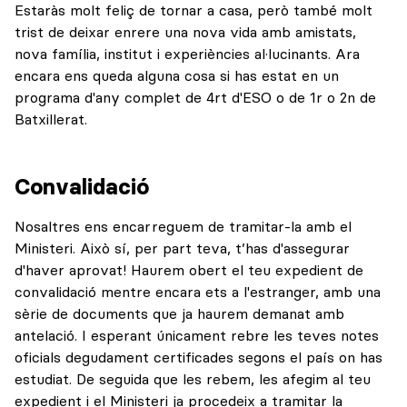
Estaràs molt feliç de tornar a casa, però també molt
trist de deixar enrere una nova vida amb amistats,
nova família, institut i experiències al·lucinants. Ara
encara ens queda alguna cosa si has estat en un
programa d'any complet de 4rt d'ESO o de 1r o 2n de
Batxillerat.
Convalidació
Nosaltres ens encarreguem de tramitar-la amb el
Ministeri. Això sí, per part teva, t’has d'assegurar
d'haver aprovat! Haurem obert el teu expedient de
convalidació mentre encara ets a l'estranger, amb una
sèrie de documents que ja haurem demanat amb
antelació. I esperant únicament rebre les teves notes
oficials degudament certificades segons el país on has
estudiat. De seguida que les rebem, les afegim al teu
expedient i el Ministeri ja procedeix a tramitar la