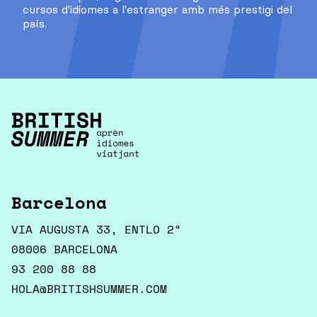
cursos d'idiomes a l'estranger amb més prestigi del
país.
Barcelona
VIA AUGUSTA 33, ENTLO 2ª
08006 BARCELONA
93 200 88 88
HOLA@BRITISHSUMMER.COM