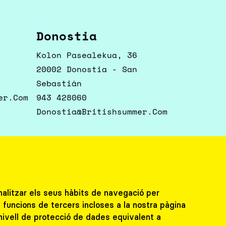
Donostia
Kolon Pasealekua, 36
20002 Donostia - San
Sebastián
er.com
943 428060
Donostia@britishsummer.com
analitzar els seus hàbits de navegació per
i funcions de tercers incloses a la nostra pàgina
nivell de protecció de dades equivalent a