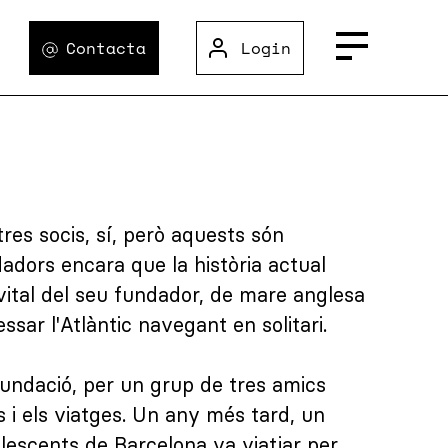
Contacta
Login
res socis, sí, però aquests són
adors encara que la història actual
vital del seu fundador, de mare anglesa
essar l'Atlàntic navegant en solitari.
fundació, per un grup de tres amics
 i els viatges. Un any més tard, un
olescents de Barcelona va viatjar per