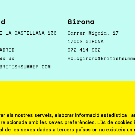
id
Girona
E LA CASTELLANA 136
Carrer Migdia, 17
17002 GIRONA
ADRID
972 414 902
95 65
Holagirona@britishsumm
BRITISHSUMMER.COM
ta
rar els nostres serveis, elaborar informació estadística i 
la amb nosaltres
at relacionada amb les seves preferències. L’ús de cookies 
al de les seves dades a tercers països on no existeix un 
ctius i escoles