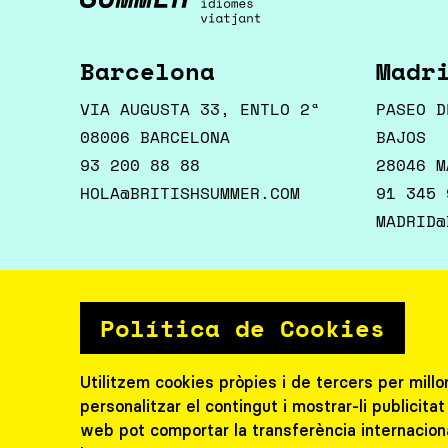
Barcelona
Madr
VIA AUGUSTA 33, ENTLO 2ª
PASEO D
08006 BARCELONA
BAJOS
93 200 88 88
28046 M
HOLA@BRITISHSUMMER.COM
91 345 
MADRID@
Política de Cookies
Segueix-nos
Contac
Utilitzem cookies pròpies i de tercers per millo
Trebal
personalitzar el contingut i mostrar-li publicit
web pot comportar la transferència internacion
Col·le