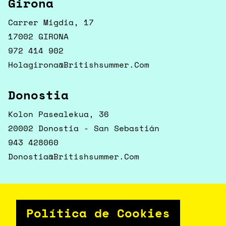
Girona
Carrer Migdia, 17
17002 GIRONA
972 414 902
Holagirona@britishsummer.com
Donostia
Kolon Pasealekua, 36
20002 Donostia - San Sebastián
943 428060
Donostia@britishsummer.com
Política de Cookies
Segueix-nos