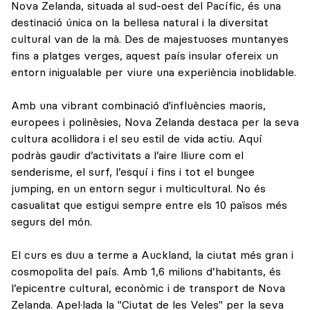
Nova Zelanda, situada al sud-oest del Pacífic, és una
destinació única on la bellesa natural i la diversitat
cultural van de la mà. Des de majestuoses muntanyes
fins a platges verges, aquest país insular ofereix un
entorn inigualable per viure una experiència inoblidable.
Amb una vibrant combinació d'influències maoris,
europees i polinèsies, Nova Zelanda destaca per la seva
cultura acollidora i el seu estil de vida actiu. Aquí
podràs gaudir d’activitats a l’aire lliure com el
senderisme, el surf, l’esquí i fins i tot el bungee
jumping, en un entorn segur i multicultural. No és
casualitat que estigui sempre entre els 10 països més
segurs del món.
El curs es duu a terme a Auckland, la ciutat més gran i
cosmopolita del país. Amb 1,6 milions d’habitants, és
l’epicentre cultural, econòmic i de transport de Nova
Zelanda. Apel·lada la "Ciutat de les Veles" per la seva