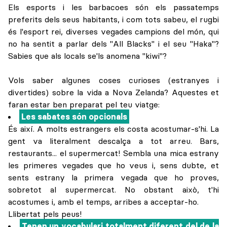
Els esports i les barbacoes són els passatemps
preferits dels seus habitants, i com tots sabeu, el rugbi
és l'esport rei, diverses vegades campions del món, qui
no ha sentit a parlar dels "All Blacks" i el seu "Haka"?
Sabies que als locals se'ls anomena "kiwi"?
Vols saber algunes coses curioses (estranyes i
divertides) sobre la vida a Nova Zelanda? Aquestes et
faran estar ben preparat pel teu viatge:
Les sabates són opcionals
És així. A molts estrangers els costa acostumar-s'hi. La
gent va literalment descalça a tot arreu. Bars,
restaurants... el supermercat! Sembla una mica estrany
les primeres vegades que ho veus i, sens dubte, et
sents estrany la primera vegada que ho proves,
sobretot al supermercat. No obstant això, t'hi
acostumes i, amb el temps, arribes a acceptar-ho.
Llibertat pels peus!
Tenen un vocabulari totalment diferent del de la