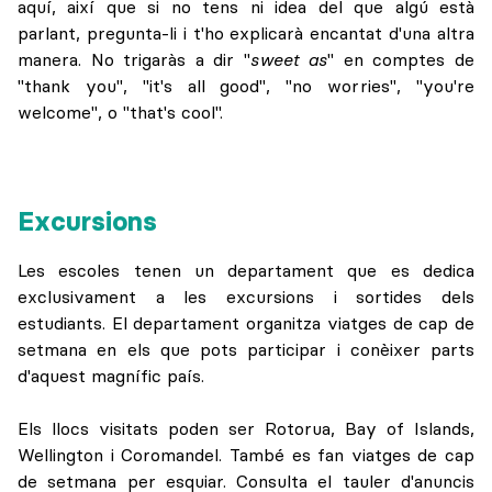
aquí, així que si no tens ni idea del que algú està
parlant, pregunta-li i t'ho explicarà encantat d'una altra
manera. No trigaràs a dir "
sweet as
" en comptes de
"thank you", "it's all good", "no worries", "you're
welcome", o "that's cool".
Excursions
Les escoles tenen un departament que es dedica
exclusivament a les excursions i sortides dels
estudiants. El departament organitza viatges de cap de
setmana en els que pots participar i conèixer parts
d'aquest magnífic país.
Els llocs visitats poden ser Rotorua, Bay of Islands,
Wellington i Coromandel. També es fan viatges de cap
de setmana per esquiar. Consulta el tauler d'anuncis