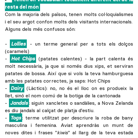
resta del món
Com la majoria dels països, tenen molts col·loquialismes
i el seu argot confon molts dels visitants internacionals.
Alguns dels més confusos són:
-
Lollies
- un terme general per a tots els dolços
(caramels)
-
Hot Chips
(patates calentes) - la part calenta és
molt necessària, ja que si només dius xips, et serviran
patates de bossa. Així que si vols la teva hamburguesa
amb les patates correctes, ja saps: Hot Chips
-
Dairy
(Làctics): no, no és el lloc on es produeix la
llet, sinó el nom comú de la botiga de la cantonada
-
Jandals
: siguin xancletes o sandàlies, a Nova Zelanda
es diu jandals al calçat de platja d'estiu.
-
Togs
: terme utilitzat per descriure la roba de bany
masculina i femenina. Aviat aprendràs un munt de
noves dites i frases "
kiwis
" al llarg de la teva estada