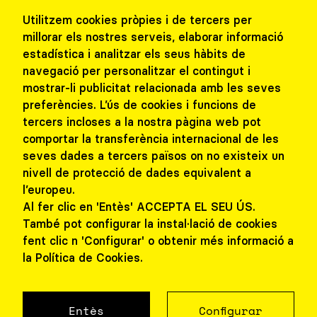
Utilitzem cookies pròpies i de tercers per
millorar els nostres serveis, elaborar informació
Contacta
estadística i analitzar els seus hàbits de
navegació per personalitzar el contingut i
Treballa amb nosaltres
mostrar-li publicitat relacionada amb les seves
preferències. L’ús de cookies i funcions de
Col·lectius i escoles
tercers incloses a la nostra pàgina web pot
comportar la transferència internacional de les
seves dades a tercers països on no existeix un
nivell de protecció de dades equivalent a
l’europeu.
Al fer clic en 'Entès' ACCEPTA EL SEU ÚS.
També pot configurar la instal·lació de cookies
fent clic n 'Configurar' o obtenir més informació a
la Política de Cookies.
clic aquí
per programar una visita presen
Entès
Configurar