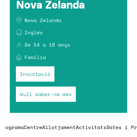
Nova Zelanda
Nova Zelanda
Inglés
De 14 a 18 anys
Familia
Inscripció
Vull saber-ne més
Programa
Centre
Allotjament
Activitats
Dates i Pr