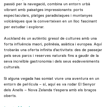
passió per la navegació, combina un entorn urbà
vibrant amb paisatges impressionants: ports
espectaculars, platges paradisíaques i muntanyes
volcàniques que la converteixen en un lloc fascinant
per estudiar i explorar.
Auckland és un autèntic gresol de cultures amb una
forta influència maori, polinèsia, asiàtica i europea. Aquí
trobaràs una oferta infinita d’activitats: des de passejar
pels seus parcs i reserves naturals fins a gaudir de la
seva increïble gastronomia i dels seus esdeveniments
culturals.
Si alguna vegada has somiat viure una aventura en un
entorn de pel·lícula – sí, aquí es va rodar El Senyor
dels Anells – Nova Zelanda t’espera amb els braços
oberts.