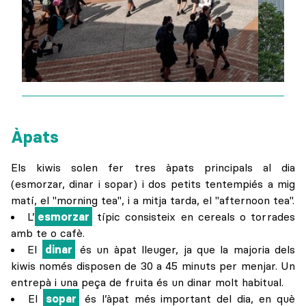
Àpats
Els kiwis solen fer tres àpats principals al dia
(esmorzar, dinar i sopar) i dos petits tentempiés a mig
matí, el "morning tea", i a mitja tarda, el "afternoon tea".
L’
esmorzar
típic consisteix en cereals o torrades
amb te o cafè.
El
dinar
és un àpat lleuger, ja que la majoria dels
kiwis només disposen de 30 a 45 minuts per menjar. Un
entrepà i una peça de fruita és un dinar molt habitual.
El
sopar
és l’àpat més important del dia, en què