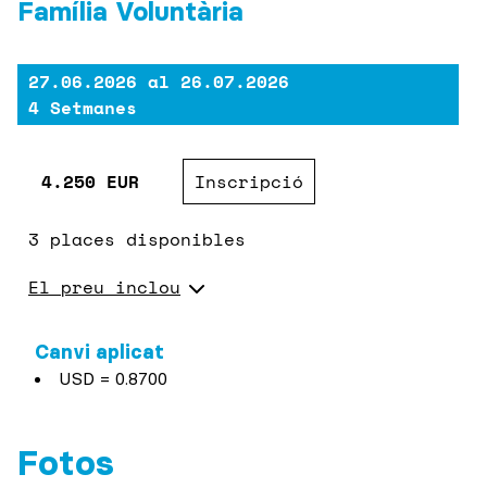
Família Voluntària
27.06.2026
al
26.07.2026
4 Setmanes
4.250 EUR
Inscripció
3 places disponibles
El preu inclou
Monitor acompanyant
Assegurança mèdica d'accidents i
Canvi aplicat
responsabilitat civil
USD = 0.8700
Bitllet d'avió anada i tornada
Allotjament en règim de pensió completa
Fotos
Trasllats aeroport
Selecció del programa