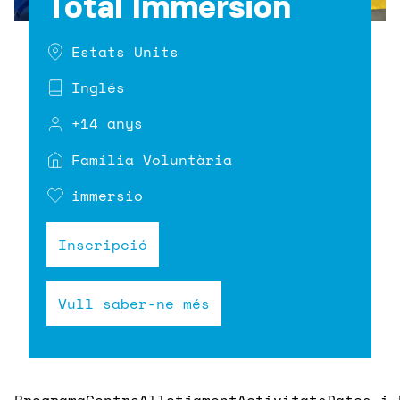
Total Immersion
Estats Units
Inglés
+14 anys
Família Voluntària
immersio
Inscripció
Vull saber-ne més
Programa
Centre
Allotjament
Activitats
Dates i 