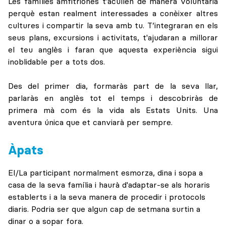
Les famílies amfitriones t'acullen de manera voluntària
perquè estan realment interessades a conèixer altres
cultures i compartir la seva amb tu. T’integraran en els
seus plans, excursions i activitats, t'ajudaran a millorar
el teu anglès i faran que aquesta experiència sigui
inoblidable per a tots dos.
Des del primer dia, formaràs part de la seva llar,
parlaràs en anglès tot el temps i descobriràs de
primera mà com és la vida als Estats Units. Una
aventura única que et canviarà per sempre.
Àpats
El/La participant normalment esmorza, dina i sopa a
casa de la seva família i haurà d'adaptar-se als horaris
establerts i a la seva manera de procedir i protocols
diaris. Podria ser que algun cap de setmana surtin a
dinar o a sopar fora.