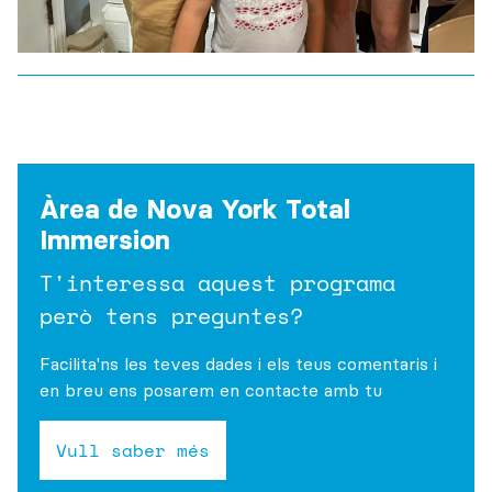
Àrea de Nova York Total
Immersion
T'interessa aquest programa
però tens preguntes?
Facilita'ns les teves dades i els teus comentaris i
en breu ens posarem en contacte amb tu
Vull saber més