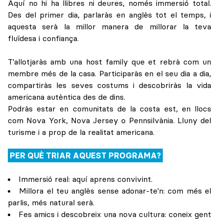
Aquí no hi ha llibres ni deures, només immersió total.
Des del primer dia, parlaràs en anglès tot el temps, i
aquesta serà la millor manera de millorar la teva
fluïdesa i confiança.
T'allotjaràs amb una host family que et rebrà com un
membre més de la casa. Participaràs en el seu dia a dia,
compartiràs les seves costums i descobriràs la vida
americana autèntica des de dins.
Podràs estar en comunitats de la costa est, en llocs
com Nova York, Nova Jersey o Pennsilvània. Lluny del
turisme i a prop de la realitat americana.
PER QUÈ TRIAR AQUEST PROGRAMA?
Immersió real: aquí aprens convivint.
Millora el teu anglès sense adonar-te'n: com més el
parlis, més natural serà.
Fes amics i descobreix una nova cultura: coneix gent