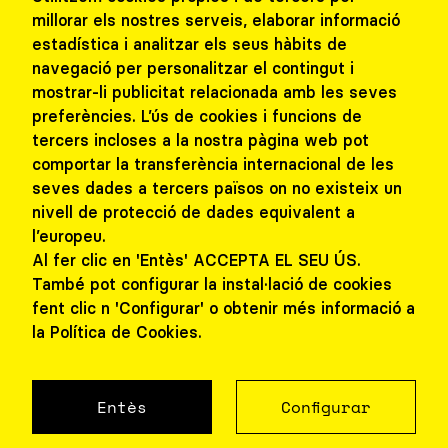
millorar els nostres serveis, elaborar informació
Contacta
estadística i analitzar els seus hàbits de
navegació per personalitzar el contingut i
Treballa amb nosaltres
mostrar-li publicitat relacionada amb les seves
preferències. L’ús de cookies i funcions de
Col·lectius i escoles
tercers incloses a la nostra pàgina web pot
comportar la transferència internacional de les
seves dades a tercers països on no existeix un
nivell de protecció de dades equivalent a
l’europeu.
Al fer clic en 'Entès' ACCEPTA EL SEU ÚS.
També pot configurar la instal·lació de cookies
fent clic n 'Configurar' o obtenir més informació a
la Política de Cookies.
ial o una videotrucada.
Fes clic aquí
pe
Entès
Configurar
Avís legal
|
Política de cookies