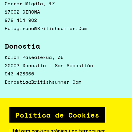
Carrer Migdia, 17
17002 GIRONA
972 414 902
Holagirona@britishsummer.com
Donostia
Kolon Pasealekua, 36
20002 Donostia - San Sebastián
943 428060
Donostia@britishsummer.com
Política de Cookies
Segueix-nos
Utilitzem cookies pròpies i de tercers per